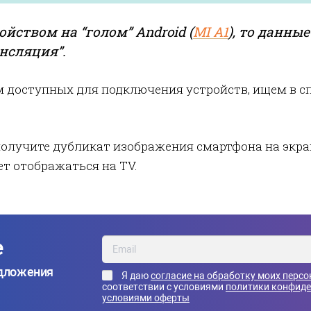
ойством на “голом” Android (
MI A1
), то данны
ансляция”.
 доступных для подключения устройств, ищем в с
олучите дубликат изображения смартфона на экран
т отображаться на TV.
е
едложения
Я даю
согласие на обработку моих перс
соответствии с условиями
политики конфид
условиями оферты