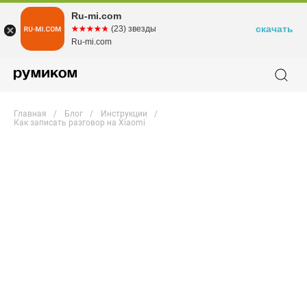
Ru-mi.com
скачать
☆☆☆☆☆
★★★★★
(23) звезды
Ru-mi.com
Главная
Блог
Инструкции
Как записать разговор на Xiaomi
Как записать
разговор на Xiaomi?