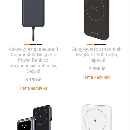
Аккумулятор внешний
Аккумулятор moonfish
Xiaomi 33W Magnetic
MagSafe, 5000 мАч,
Power Bank со
Черный
встроенным кабелем,
1 990 ₽
Серый
Нет в наличии
3 190 ₽
Нет в наличии