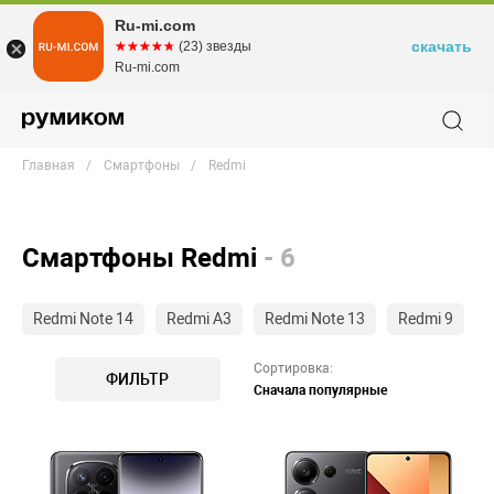
Ru-mi.com
скачать
☆☆☆☆☆
★★★★★
(23) звезды
Ru-mi.com
Главная
Смартфоны
Redmi
Смартфоны Redmi
- 6
Redmi Note 14
Redmi A3
Redmi Note 13
Redmi 9
Сортировка:
ФИЛЬТР