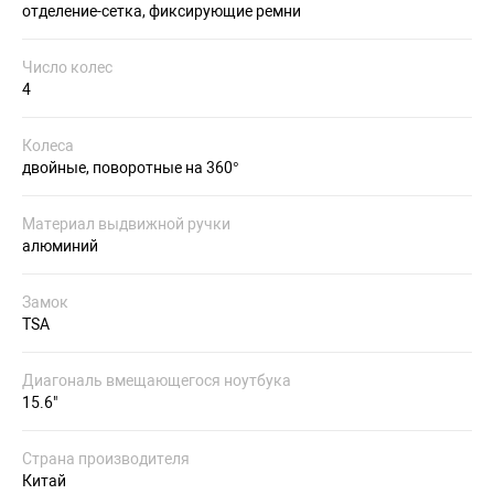
отделение-сетка, фиксирующие ремни
Число колес
4
Колеса
двойные, поворотные на 360°
Материал выдвижной ручки
алюминий
Замок
TSA
Диагональ вмещающегося ноутбука
15.6"
Страна производителя
Китай