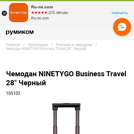
Ru-mi.com
скачать
☆☆☆☆☆
★★★★★
(23) звезды
Ru-mi.com
Главная
Аксессуары
Рюкзаки и чемоданы
Чемодан NINETYGO Business Travel 28", Черный
Чемодан NINETYGO Business Travel
28" Черный
105102