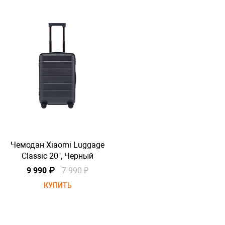
Чемодан Xiaomi Luggage
Че
Classic 20", Черный
9 990 ₽
7 990 ₽
КУПИТЬ