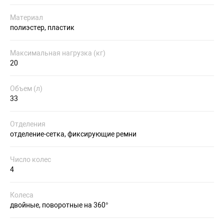
Материал
полиэстер, пластик
Максимальная нагрузка (кг)
20
Объем (л)
33
Отделения
отделение-сетка, фиксирующие ремни
Число колес
4
Колеса
двойные, поворотные на 360°