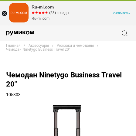
Ru-mi.com
скачать
☆☆☆☆☆
★★★★★
(23) звезды
Ru-mi.com
Главная
Аксессуары
Рюкзаки и чемоданы
Чемодан Ninetygo Business Travel 20"
Чемодан Ninetygo Business Travel
20"
105303