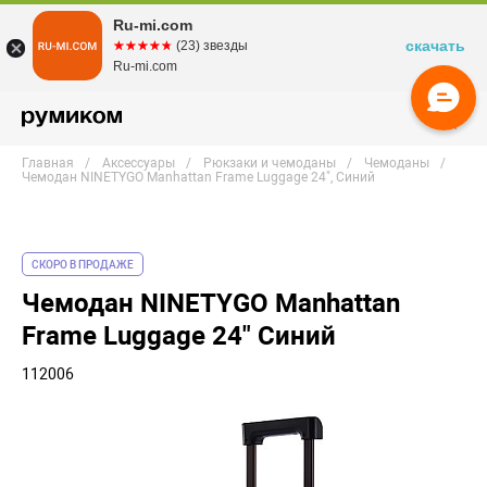
Ru-mi.com
скачать
☆☆☆☆☆
★★★★★
(23) звезды
Ru-mi.com
Главная
Аксессуары
Рюкзаки и чемоданы
Чемоданы
Чемодан NINETYGO Manhattan Frame Luggage 24", Синий
СКОРО В ПРОДАЖЕ
Чемодан NINETYGO Manhattan
Frame Luggage 24" Синий
112006