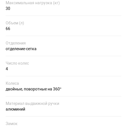
Максимальная нагрузка (кг)
30
Объем (л)
66
Отделения
отделение-сетка
Число колес
4
Колеса
двойные, поворотные на 360°
Материал выдвижной ручки
алюминий
Замок