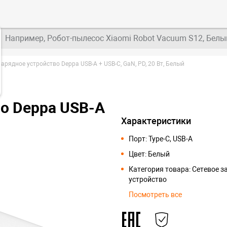
Например, Робот-пылесос Xiaomi Robot Vacuum S12, Белы
зарядное устройство Deppa USB-A + USB-C, GaN, PD, 20 Вт, Белый
во Deppa USB-A
Характеристики
Порт: Type-C, USB-A
Цвет: Белый
Категория товара: Сетевое з
устройство
Посмотреть все