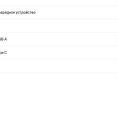
зарядное устройство
SB-A
pe-C