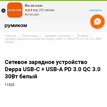
Ru-mi.com
скачать
☆☆☆☆☆
★★★★★
(23) звезды
Ru-mi.com
Главная
Аксессуары
Зарядки и питание
Сетевые
Сетевое зарядное устройство Deppa USB-C + USB-A, PD 3.0, QC 3.0, 30Вт,
белый
Сетевое зарядное устройство
Deppa USB-C + USB-A PD 3.0 QC 3.0
30Вт белый
11420