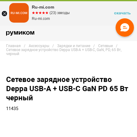
Ru-mi.com
скачать
☆☆☆☆☆
★★★★★
(23) звезды
Ru-mi.com
Главная
Аксессуары
Зарядки и питание
Сетевые
Сетевое зарядное устройство Deppa USB-A + USB-C, GaN, PD, 65 Вт,
черный
Сетевое зарядное устройство
Deppa USB-A + USB-C GaN PD 65 Вт
черный
11435