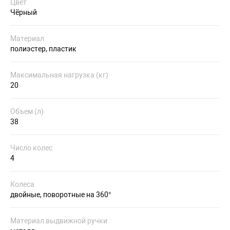
Цвет
Чёрный
Материал
полиэстер, пластик
Максимальная нагрузка (кг)
20
Объем (л)
38
Число колес
4
Колеса
двойные, поворотные на 360°
Материал выдвижной ручки