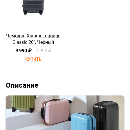
Чемодан Xiaomi Luggage
Че
Classic 20", Черный
9 990 ₽
7 990 ₽
КУПИТЬ
Описание