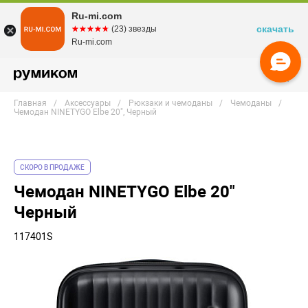
Ru-mi.com
скачать
☆☆☆☆☆
★★★★★
(23) звезды
Ru-mi.com
Главная
Аксессуары
Рюкзаки и чемоданы
Чемоданы
Чемодан NINETYGO Elbe 20", Черный
СКОРО В ПРОДАЖЕ
Чемодан NINETYGO Elbe 20"
Черный
117401S