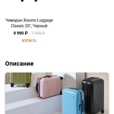
Чемодан Xiaomi Luggage
Че
Classic 20", Черный
9 990 ₽
7 990 ₽
КУПИТЬ
Описание