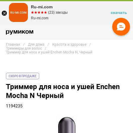
Ru-mi.com
скачать
☆☆☆☆☆
★★★★★
(23) звезды
Ru-mi.com
Главная
Для дома
Красота и здоровье
Триммеры для волос
Триммер для носа и ушей Enchen Mocha N, Черный
СКОРО В ПРОДАЖЕ
Триммер для носа и ушей Enchen
Mocha N Черный
1194235