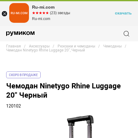
Ru-mi.com
скачать
☆☆☆☆☆
★★★★★
(23) звезды
Ru-mi.com
Главная
Аксессуары
Рюкзаки и чемоданы
Чемоданы
Чемодан Ninetygo Rhine Luggage 20", Черный
СКОРО В ПРОДАЖЕ
Чемодан Ninetygo Rhine Luggage
20" Черный
120102