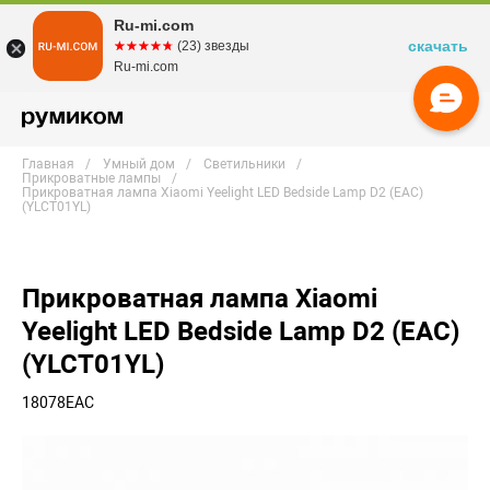
Ru-mi.com
скачать
☆☆☆☆☆
★★★★★
(23) звезды
Ru-mi.com
Главная
Умный дом
Светильники
Прикроватные лампы
Прикроватная лампа Xiaomi Yeelight LED Bedside Lamp D2 (EAC)
(YLCT01YL)
Прикроватная лампа Xiaomi
Yeelight LED Bedside Lamp D2 (EAC)
(YLCT01YL)
18078EAC