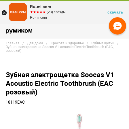
Ru-mi.com
скачать
☆☆☆☆☆
★★★★★
(23) звезды
Ru-mi.com
Главная
Для дома
Красота и здоровье
Зубные щетки
Зубная электрощетка Soocas V1 Acoustic Electric Toothbrush (EAC,
розовый)
Зубная электрощетка Soocas V1
Acoustic Electric Toothbrush (EAC
розовый)
18119EAC