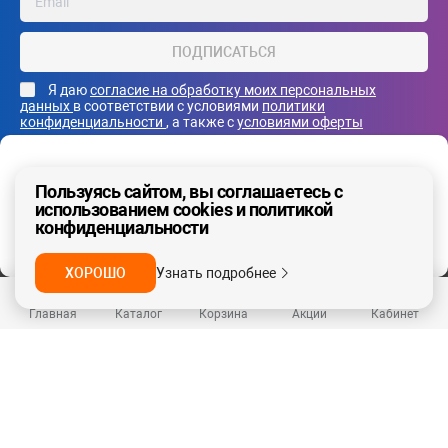
ПОДПИСАТЬСЯ
Я даю
согласие на обработку моих персональных
данных
в соответствии с условиями
политики
конфиденциальности
, а также с
условиями оферты
Ваш регион - Москва и область
Пользуясь сайтом, вы соглашаетесь с
использованием cookies и политикой
конфиденциальности
ДА, ВЕРНО
НЕТ
Каталог
ХОРОШО
Узнать подробнее
Сервисы
Главная
Каталог
Корзина
Акции
Кабинет
О нас
© ООО «Премиальные сети», 2026