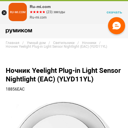
Ru-mi.com
скачать
☆☆☆☆☆
★★★★★
(23) звезды
Ru-mi.com
Главная
Умный дом
Светильники
Ночники
Ночник Yeelight Plug-in Light Sensor Nightlight (EAC) (YLYD11YL)
Ночник Yeelight Plug-in Light Sensor
Nightlight (EAC) (YLYD11YL)
18856EAC