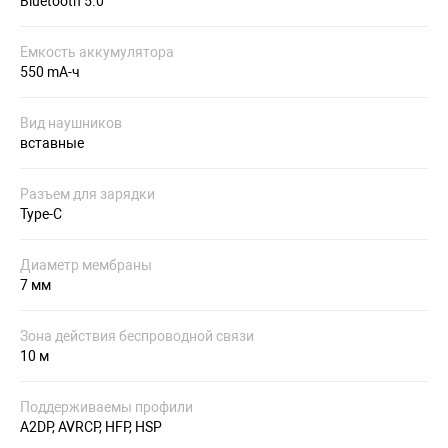
Bluetooth 5.0
Емкость аккумулятора
550 mA-ч
Вид наушников
вставные
Разъем для зарядки
Type-C
Диаметр мембраны
7 мм
Зона действия беспроводной связи
10 м
Поддерживаемы профили
A2DP, AVRCP, HFP, HSP