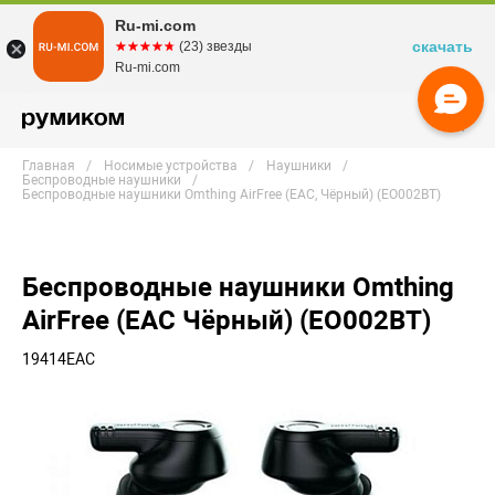
Ru-mi.com
скачать
☆☆☆☆☆
★★★★★
(23) звезды
Ru-mi.com
Главная
Носимые устройства
Наушники
Беспроводные наушники
Беспроводные наушники Omthing AirFree (EAC, Чёрный) (EO002BT)
Беспроводные наушники Omthing
AirFree (EAC Чёрный) (EO002BT)
19414EAC