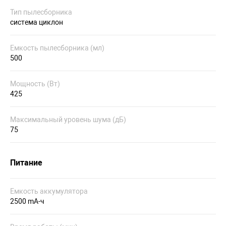
Тип пылесборника
система циклон
Емкость пылесборника (мл)
500
Мощность (Вт)
425
Максимальный уровень шума (дБ)
75
Питание
Емкость аккумулятора
2500 mA-ч