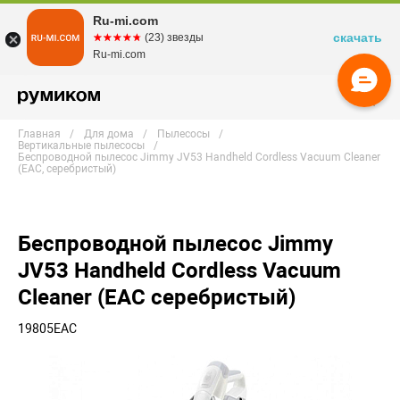
Ru-mi.com
скачать
☆☆☆☆☆
★★★★★
(23) звезды
Ru-mi.com
Главная
Для дома
Пылесосы
Вертикальные пылесосы
Беспроводной пылесос Jimmy JV53 Handheld Cordless Vacuum Cleaner
(EAC, серебристый)
Беспроводной пылесос Jimmy
JV53 Handheld Cordless Vacuum
Cleaner (EAC серебристый)
19805EAC