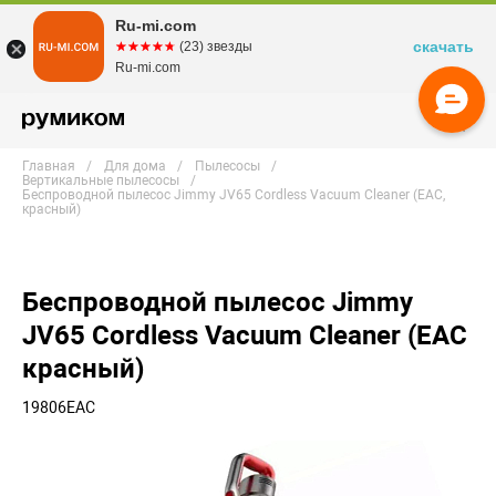
Ru-mi.com
скачать
☆☆☆☆☆
★★★★★
(23) звезды
Ru-mi.com
Главная
Для дома
Пылесосы
Вертикальные пылесосы
Беспроводной пылесос Jimmy JV65 Cordless Vacuum Cleaner (EAC,
красный)
Беспроводной пылесос Jimmy
JV65 Cordless Vacuum Cleaner (EAC
красный)
19806EAC