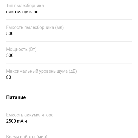
Тип пылесборника
система циклон
Емкость пылесборника (мл)
500
Мощность (Вт)
500
Максимальный уровень шума (дБ)
80
Питание
Емкость аккумулятора
2500 mA-ч
Время работы (мин)