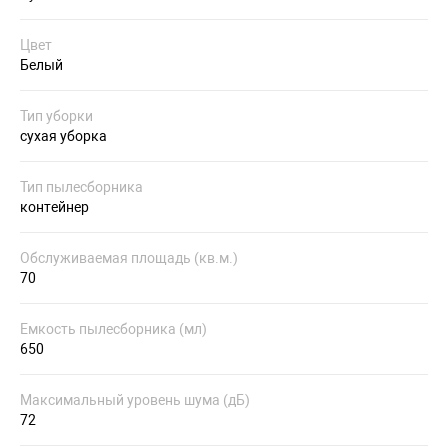
Цвет
Белый
Тип уборки
сухая уборка
Тип пылесборника
контейнер
Обслуживаемая площадь (кв.м.)
70
Емкость пылесборника (мл)
650
Максимальный уровень шума (дБ)
72