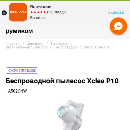
Ru-mi.com
скачать
☆☆☆☆☆
★★★★★
(23) звезды
Ru-mi.com
Главная
Для дома
Пылесосы
Вертикальные пылесосы
Беспроводной пылесос Xclea P10
СКОРО В ПРОДАЖЕ
Беспроводной пылесос Xclea P10
1A502CNW