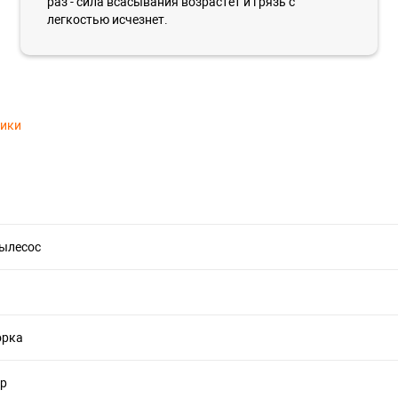
раз - сила всасывания возрастет и грязь с
легкостью исчезнет.
тики
пылесос
орка
ер