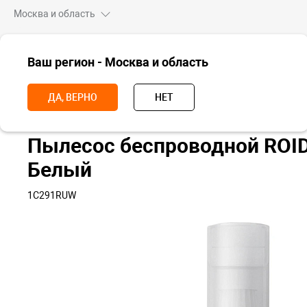
Москва и область
ВСЕ ТОВАРЫ
Ваш регион - Москва и область
Главная
Для дома
Пылесосы
Портативные пылесосы
Пыл
ДА, ВЕРНО
НЕТ
Пылесос беспроводной ROID
Белый
1C291RUW