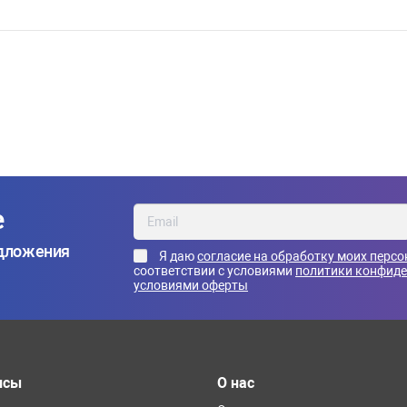
е
едложения
Я даю
согласие на обработку моих перс
соответствии с условиями
политики конфид
условиями оферты
исы
О нас