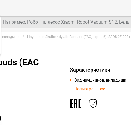
Например, Робот-пылесос Xiaomi Robot Vacuum S12, Белы
и вкладыши
Наушники Skullcandy Jib Earbuds (EAC, черный) (S2DUDZ-003)
buds (EAC
Характеристики
Вид наушников: вкладыши
Посмотреть все