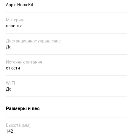
Apple HomeKit
Материал
пластик
Дистанционное управление
Да
Источник питания
от сети
Wi-Fi
Да
Размеры и вес
Высота (мм)
142