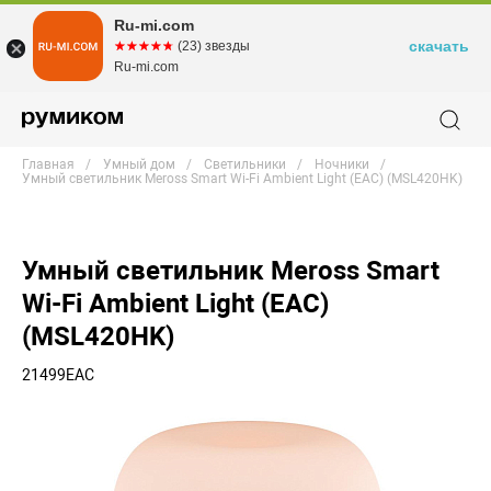
Ru-mi.com
скачать
☆☆☆☆☆
★★★★★
(23) звезды
Ru-mi.com
Главная
Умный дом
Светильники
Ночники
Умный cветильник Meross Smart Wi-Fi Ambient Light (EAC) (MSL420HK)
Умный cветильник Meross Smart
Wi-Fi Ambient Light (EAC)
(MSL420HK)
21499EAC