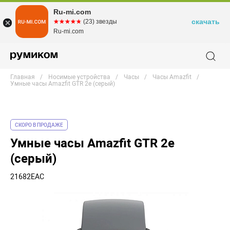
Ru-mi.com
скачать
☆☆☆☆☆
★★★★★
(23) звезды
Ru-mi.com
Главная
Носимые устройства
Часы
Часы Amazfit
Умные часы Amazfit GTR 2e (серый)
СКОРО В ПРОДАЖЕ
Умные часы Amazfit GTR 2e
(серый)
21682EAC