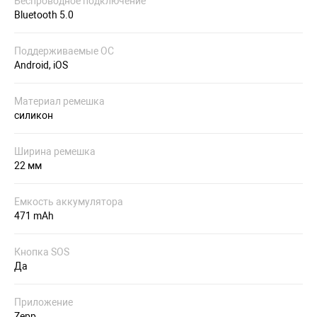
Беспроводное подключение
Bluetooth 5.0
Поддерживаемые ОС
Android, iOS
Материал ремешка
силикон
Ширина ремешка
22 мм
Емкость аккумулятора
471 mAh
Кнопка SOS
Да
Приложение
Zepp