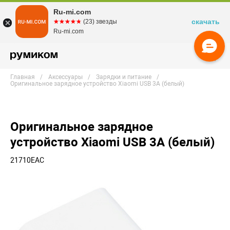
Ru-mi.com
скачать
☆☆☆☆☆
★★★★★
(23) звезды
Ru-mi.com
Главная
Аксессуары
Зарядки и питание
Оригинальное зарядное устройство Xiaomi USB 3A (белый)
Оригинальное зарядное
устройство Xiaomi USB 3A (белый)
21710EAC