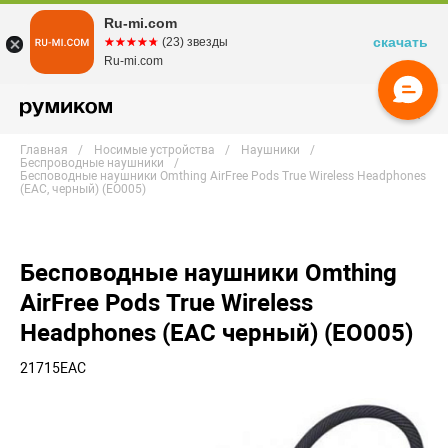
Ru-mi.com
скачать
☆☆☆☆☆
★★★★★
(23) звезды
Ru-mi.com
Главная
Носимые устройства
Наушники
Беспроводные наушники
Бесповодные наушники Omthing AirFree Pods True Wireless Headphones
(EAC, черный) (EO005)
Бесповодные наушники Omthing
AirFree Pods True Wireless
Headphones (EAC черный) (EO005)
21715EAC