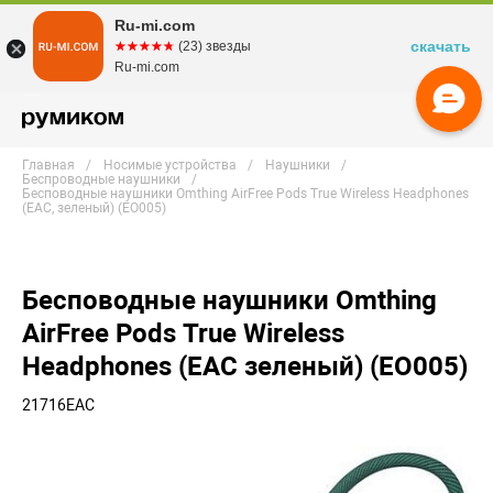
Ru-mi.com
скачать
☆☆☆☆☆
★★★★★
(23) звезды
Ru-mi.com
Главная
Носимые устройства
Наушники
Беспроводные наушники
Бесповодные наушники Omthing AirFree Pods True Wireless Headphones
(EAC, зеленый) (EO005)
Бесповодные наушники Omthing
AirFree Pods True Wireless
Headphones (EAC зеленый) (EO005)
21716EAC