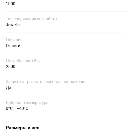
1000
Тип соединения устройств
Jeweller
Питание
От сети
Потребление (Вт)
2500
Защита от резкого перепада напряжения
Да
Рабочая температура
0°С…+40°С
Размеры и вес