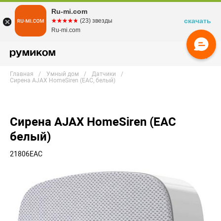
Ru-mi.com
скачать
☆☆☆☆☆
★★★★★
(23) звезды
Ru-mi.com
Главная
Умный дом
Датчики
Сирена AJAX HomeSiren (EAC, белый)
Сирена AJAX HomeSiren (EAC
белый)
21806EAC