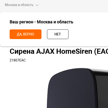
Москва и область
ВСЕ ТОВАРЫ
Ваш регион - Москва и область
Главная
Умный дом
Датчики
Сирена AJAX HomeSiren (EAC, ч
ДА, ВЕРНО
НЕТ
Сирена AJAX HomeSiren (EA
21807EAC