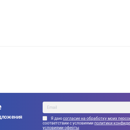
е
едложения
Я даю
согласие на обработку моих перс
соответствии с условиями
политики конфид
условиями оферты