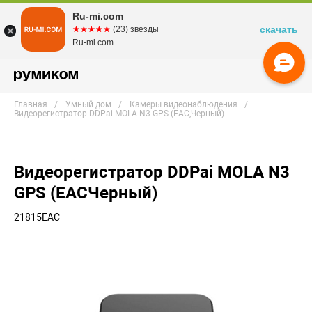
Ru-mi.com
скачать
☆☆☆☆☆
★★★★★
(23) звезды
Ru-mi.com
Главная
Умный дом
Камеры видеонаблюдения
Видеорегистратор DDPai MOLA N3 GPS (EAC,Черный)
Видеорегистратор DDPai MOLA N3
GPS (EACЧерный)
21815EAC