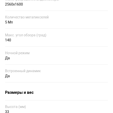
2560х1600
Количество мегапикселей
5 Мп
Макс. угол обзора (град)
140
Ночной режим
Да
Встроенный динамик
Да
Размеры и вес
Высота (мм)
33