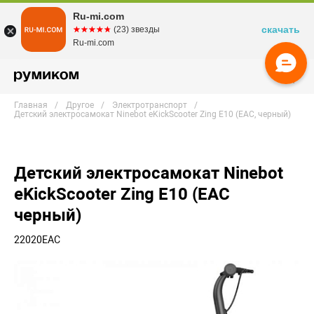
Ru-mi.com
скачать
☆☆☆☆☆
★★★★★
(23) звезды
Ru-mi.com
Главная
Другое
Электротранспорт
Детский электросамокат Ninebot eKickScooter Zing E10 (EAC, черный)
Детский электросамокат Ninebot
eKickScooter Zing E10 (EAC
черный)
22020EAC