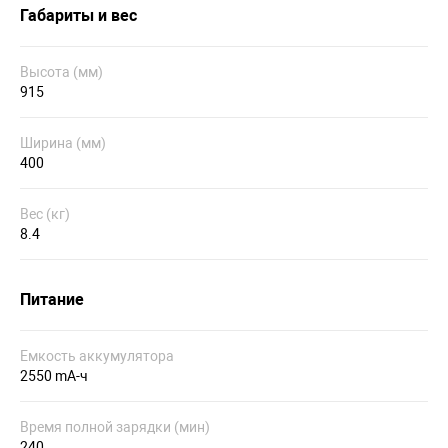
Габариты и вес
Высота (мм)
915
Ширина (мм)
400
Вес (кг)
8.4
Питание
Емкость аккумулятора
2550 mA-ч
Время полной зарядки (мин)
240