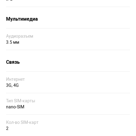
Мультимедиа
Аудиоразъем
3.5 мм
Связь
Интернет
3G, 4G
Тип SIM-карты
nano-SIM
Кол-во SIM-карт
2