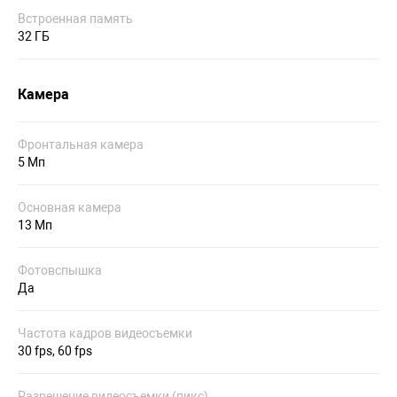
Встроенная память
32 ГБ
Камера
Фронтальная камера
5 Мп
Основная камера
13 Мп
Фотовспышка
Да
Частота кадров видеосъемки
30 fps, 60 fps
Разрешение видеосъемки (пикс)