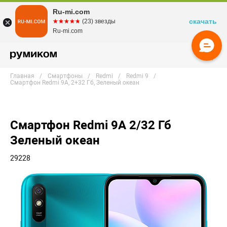
Ru-mi.com
скачать
☆☆☆☆☆
★★★★★
(23) звезды
Ru-mi.com
Главная
Смартфоны
Redmi
Redmi 9
Смартфон Redmi 9A, 2+32 Гб, Зеленый океан
Смартфон Redmi 9A 2/32 Гб
Зеленый океан
29228