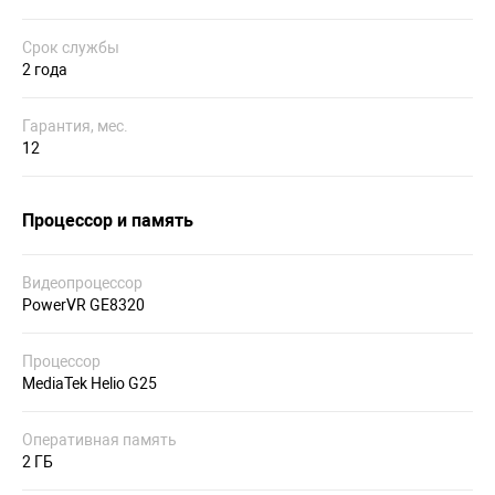
Срок службы
2 года
Гарантия, мес.
12
Процессор и память
Видеопроцессор
PowerVR GE8320
Процессор
MediaTek Helio G25
Оперативная память
2 ГБ