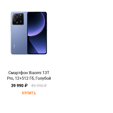
Смартфон Xiaomi 13T
Pro, 12+512 Гб, Голубой
P
39 990 ₽
49 990 ₽
КУПИТЬ