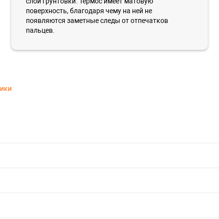
слой грунтовки. Термос имеет матовую
поверхность, благодаря чему на ней не
появляются заметные следы от отпечатков
пальцев.
тики