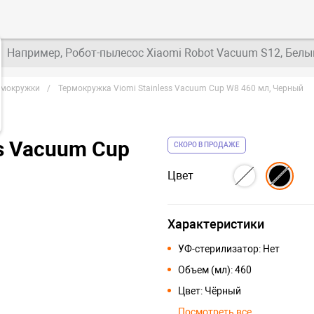
Например, Робот-пылесос Xiaomi Robot Vacuum S12, Белы
рмокружки
Термокружка Viomi Stainless Vacuum Cup W8 460 мл, Черный
s Vacuum Cup
СКОРО В ПРОДАЖЕ
Цвет
Характеристики
УФ-стерилизатор: Нет
Объем (мл): 460
Цвет: Чёрный
Посмотреть все