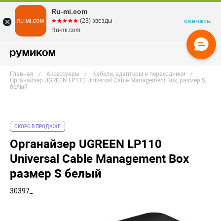
Ru-mi.com
скачать
☆☆☆☆☆
★★★★★
(23) звезды
Ru-mi.com
Главная
Аксессуары
Кабели, адаптеры и переходники
Органайзер UGREEN LP110 Universal Cable Management Box, размер S,
белый
СКОРО В ПРОДАЖЕ
Органайзер UGREEN LP110
Universal Cable Management Box
размер S белый
30397_