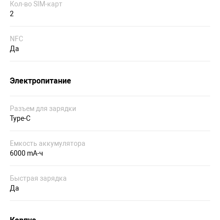
Кол-во SIM-карт
2
NFC
Да
Электропитание
Разъем для зарядки
Type-C
Емкость аккумулятора
6000 mA-ч
Быстрая зарядка
Да