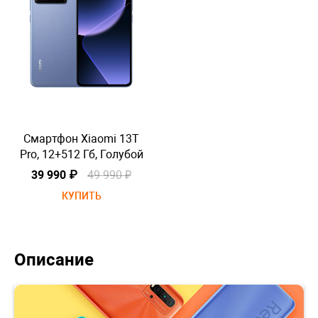
Смартфон Xiaomi 13T
Pro, 12+512 Гб, Голубой
P
39 990 ₽
49 990 ₽
КУПИТЬ
Описание