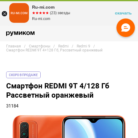
Ru-mi.com
скачать
☆☆☆☆☆
★★★★★
(23) звезды
Ru-mi.com
Главная
Смартфоны
Redmi
Redmi 9
Смартфон REDMI 9T 4+128 Гб, Рассветный оранжевый
СКОРО В ПРОДАЖЕ
Смартфон REDMI 9T 4/128 Гб
Рассветный оранжевый
31184