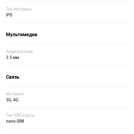
Тип матрицы
IPS
Мультимедиа
Аудиоразъем
3.5 мм
Связь
Интернет
3G, 4G
Тип SIM-карты
nano-SIM