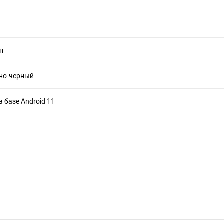
н
но-черный
а базе Android 11