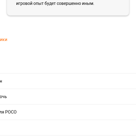
игровой опыт будет совершенно иным.
тики
н
ночь
для POCO