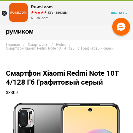
Ru-mi.com
скачать
☆☆☆☆☆
★★★★★
(23) звезды
Ru-mi.com
Главная
Смартфоны
Redmi
Смартфон Xiaomi Redmi Note 10T, 4+128 Гб, Графитовый серый
Смартфон Xiaomi Redmi Note 10T
4/128 Гб Графитовый серый
33309