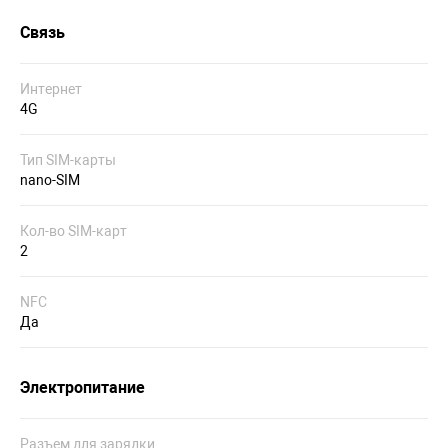
Связь
Интернет
4G
Тип SIM-карты
nano-SIM
Кол-во SIM-карт
2
NFC
Да
Электропитание
Разъем для зарядки