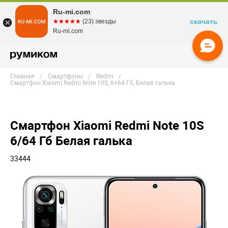
Ru-mi.com
скачать
☆☆☆☆☆
★★★★★
(23) звезды
Ru-mi.com
Главная
Смартфоны
Redmi
Смартфон Xiaomi Redmi Note 10S, 6+64 Гб, Белая галька
Смартфон Xiaomi Redmi Note 10S
6/64 Гб Белая галька
33444