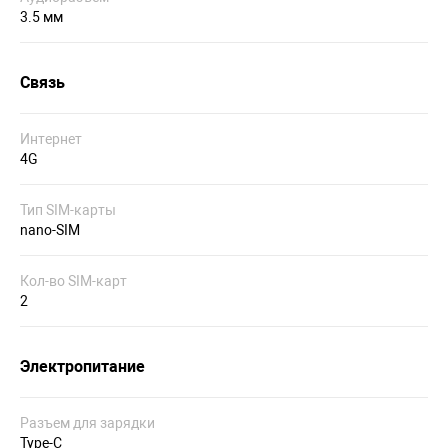
3.5 мм
Связь
Интернет
4G
Тип SIM-карты
nano-SIM
Кол-во SIM-карт
2
Электропитание
Разъем для зарядки
Type-C