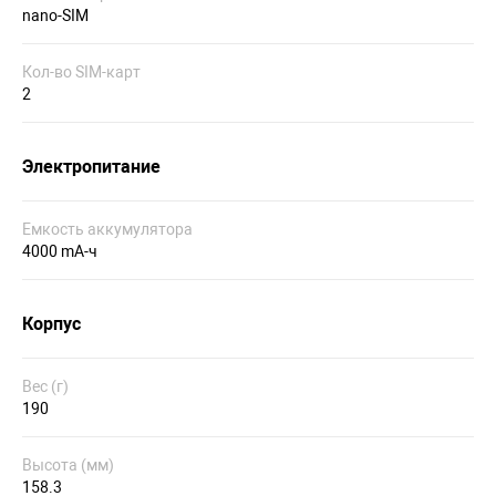
nano-SIM
Кол-во SIM-карт
2
Электропитание
Емкость аккумулятора
4000 mA-ч
Корпус
Вес (г)
190
Высота (мм)
158.3