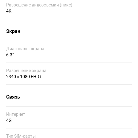
Разрешение видеосъемки (пикс)
4K
Экран
Диагональ экрана
6.3"
Разрешение экрана
2340 x 1080 FHD+
Связь
Интернет
4G
Тип SIM-карты