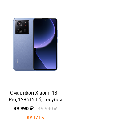
Смартфон Xiaomi 13T
Pro, 12+512 Гб, Голубой
P
39 990 ₽
49 990 ₽
КУПИТЬ