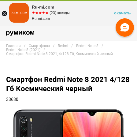
Ru-mi.com
скачать
☆☆☆☆☆
★★★★★
(23) звезды
Ru-mi.com
Главная
Смартфоны
Redmi
Redmi Note 8
Redmi Note 8 (2021)
Смартфон Redmi Note 8 2021, 4/128 Гб, Космический черный
Смартфон Redmi Note 8 2021 4/128
Гб Космический черный
33630