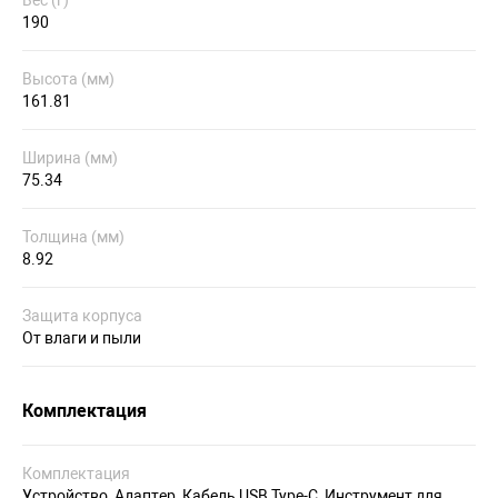
Вес (г)
190
Высота (мм)
161.81
Ширина (мм)
75.34
Толщина (мм)
8.92
Защита корпуса
От влаги и пыли
Комплектация
Комплектация
Устройство, Адаптер, Кабель USB Type-C, Инструмент для