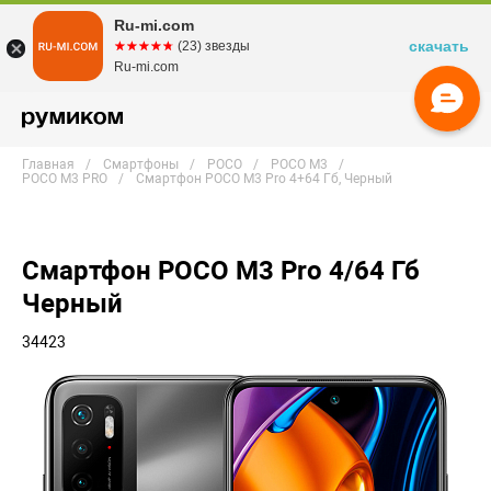
Ru-mi.com
скачать
☆☆☆☆☆
★★★★★
(23) звезды
Ru-mi.com
Главная
Смартфоны
POCO
POCO M3
POCO M3 PRO
Смартфон POCO M3 Pro 4+64 Гб, Черный
Смартфон POCO M3 Pro 4/64 Гб
Черный
34423