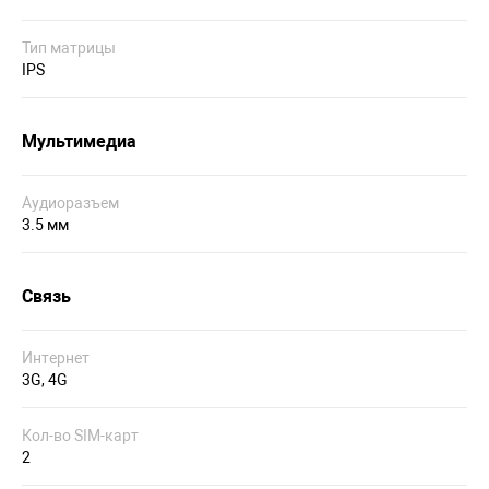
Тип матрицы
IPS
Мультимедиа
Аудиоразъем
3.5 мм
Связь
Интернет
3G, 4G
Кол-во SIM-карт
2