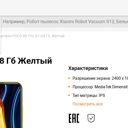
Например, Робот-пылесос Xiaomi Robot Vacuum S12, Белы
артфон POCO M3 Pro, 6+128 Гб, Желтый
28 Гб Желтый
Характеристики
Разрешение экрана: 2400 x 
Процессор: MediaTek Dimensit
Тип матрицы: IPS
Посмотреть все