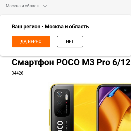
Москва и область
ВСЕ ТОВАРЫ
Ваш регион - Москва и область
Главная
Смартфоны
POCO
POCO M3
POCO M3 PRO
См
ДА, ВЕРНО
НЕТ
Смартфон POCO M3 Pro 6/1
34428