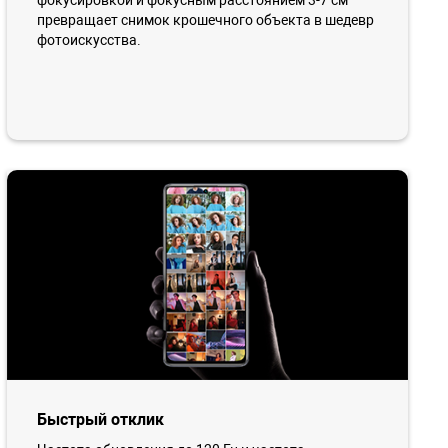
фокусировкой и фокусным расстоянием 3-7 см
превращает снимок крошечного объекта в шедевр
фотоискусства.
Быстрый отклик