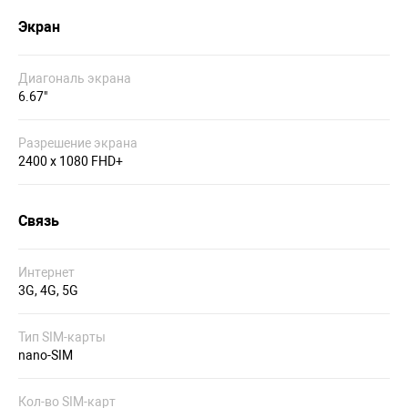
Экран
Диагональ экрана
6.67"
Разрешение экрана
2400 x 1080 FHD+
Связь
Интернет
3G, 4G, 5G
Тип SIM-карты
nano-SIM
Кол-во SIM-карт