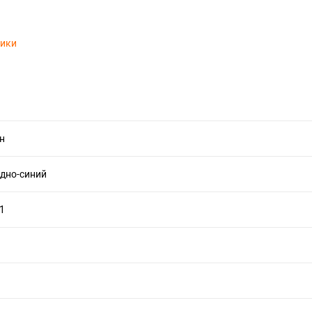
тики
н
дно-синий
11