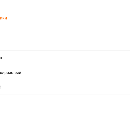
тики
н
во-розовый
11