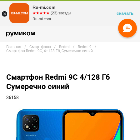
Ru-mi.com
скачать
☆☆☆☆☆
★★★★★
(23) звезды
Ru-mi.com
Главная
Смартфоны
Redmi
Redmi 9
Смартфон Redmi 9C, 4+128 Гб, Сумеречно синий
Смартфон Redmi 9C 4/128 Гб
Сумеречно синий
36158