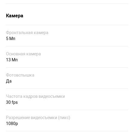
Камера
Фронтальная камера
5 Мп
Основная камера
13 Мп
Фотовспышка
Да
Частота кадров видеосъемки
30 fps
Разрешение видеосъемки (пикс)
1080p