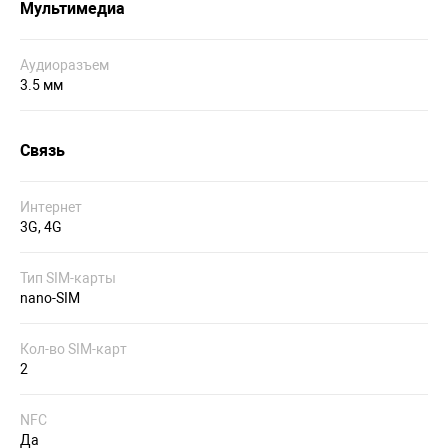
Мультимедиа
Аудиоразъем
3.5 мм
Связь
Интернет
3G, 4G
Тип SIM-карты
nano-SIM
Кол-во SIM-карт
2
NFC
Да