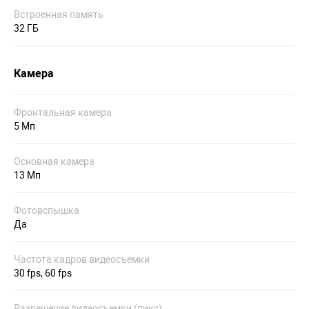
Встроенная память
32 ГБ
Камера
Фронтальная камера
5 Мп
Основная камера
13 Мп
Фотовспышка
Да
Частота кадров видеосъемки
30 fps, 60 fps
Разрешение видеосъемки (пикс)