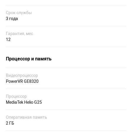
Срок службы
3 года
Гарантия, мес.
12
Процессор и память
Видеопроцессор
PowerVR GE8320
Процессор
MediaTek Helio G25
Оперативная память
2 ГБ