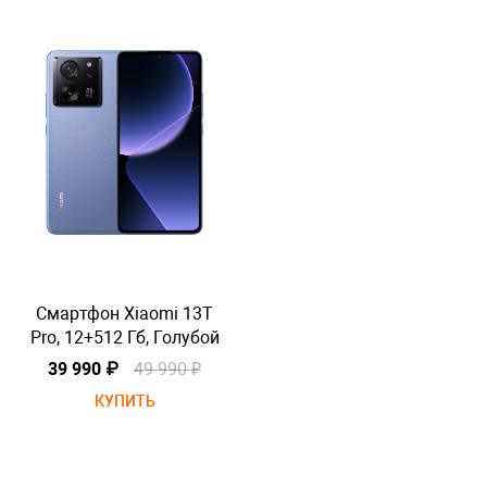
Смартфон Xiaomi 13T
Pro, 12+512 Гб, Голубой
P
39 990 ₽
49 990 ₽
КУПИТЬ