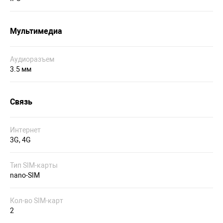
Мультимедиа
Аудиоразъем
3.5 мм
Связь
Интернет
3G, 4G
Тип SIM-карты
nano-SIM
Кол-во SIM-карт
2