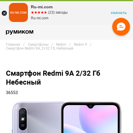
Ru-mi.com
скачать
☆☆☆☆☆
★★★★★
(23) звезды
Ru-mi.com
Главная
Смартфоны
Redmi
Redmi 9
Смартфон Redmi 9A, 2+32 Гб, Небесный
Смартфон Redmi 9A 2/32 Гб
Небесный
36553